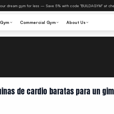
es Build A Gym on September 15th — same team, same warranty
 Gym
Commercial Gym
About Us
inas de cardio baratas para un gi