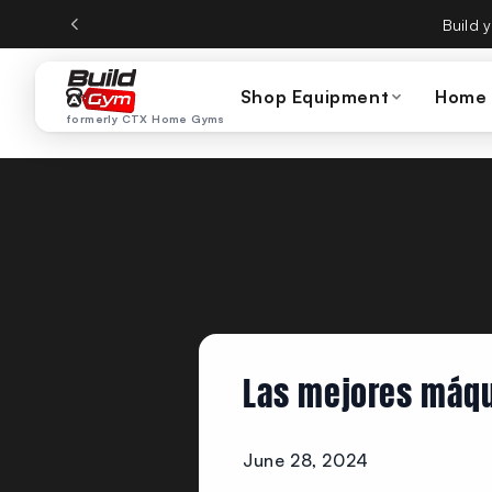
ectamente al contenido
CTX Home Gyms becom
Shop Equipment
Home
formerly CTX Home Gyms
Las mejores máqu
June 28, 2024