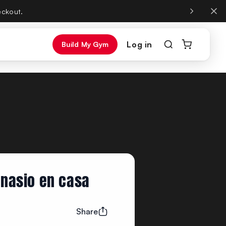
, same phone number.
Log in
Build My Gym
mnasio en casa
Share